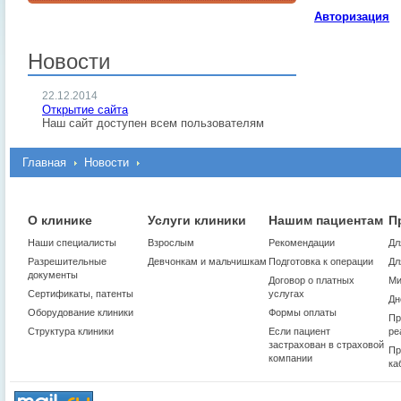
Авторизация
Новости
22.12.2014
Открытие сайта
Наш сайт доступен всем пользователям
Главная
Новости
О клинике
Услуги клиники
Нашим пациентам
П
Наши специалисты
Взрослым
Рекомендации
Дл
Разрешительные
Девчонкам и мальчишкам
Подготовка к операции
Дл
документы
Договор о платных
Ми
Сертификаты, патенты
услугах
Дн
Оборудование клиники
Формы оплаты
Пр
Структура клиники
Если пациент
ре
застрахован в страховой
Пр
компании
ка